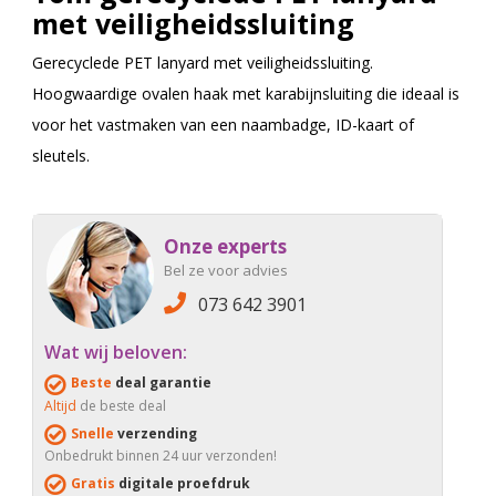
met veiligheidssluiting
Gerecyclede PET lanyard met veiligheidssluiting.
Hoogwaardige ovalen haak met karabijnsluiting die ideaal is
voor het vastmaken van een naambadge, ID-kaart of
sleutels.
Onze experts
Bel ze voor advies
073 642 3901
Wat wij beloven:
Beste
deal garantie
Altijd
de beste deal
Snelle
verzending
Onbedrukt binnen 24 uur verzonden!
Gratis
digitale proefdruk