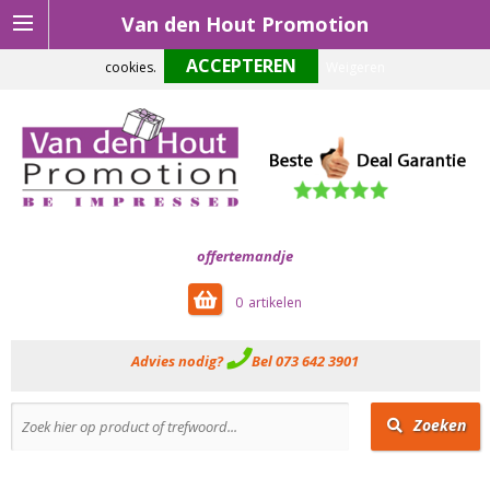
Van den Hout Promotion
Om onze website optimaal te laten functioneren maken wij gebruik van
cookies.
Weigeren
offertemandje
0
Advies nodig?
Bel 073 642 3901
Zoeken