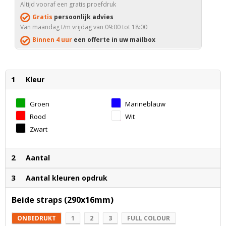
Altijd vooraf een gratis proefdruk
Gratis
persoonlijk advies
Van maandag t/m vrijdag van 09:00 tot 18:00
Binnen 4 uur
een offerte in uw mailbox
1
Kleur
Groen
Marineblauw
Rood
Wit
Zwart
2
Aantal
3
Aantal kleuren opdruk
Beide straps (290x16mm)
ONBEDRUKT
1
2
3
FULL COLOUR