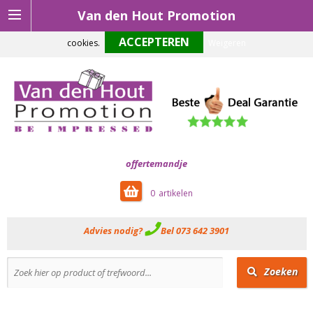
Van den Hout Promotion
Om onze website optimaal te laten functioneren maken wij gebruik van
cookies.
Weigeren
offertemandje
0
Advies nodig?
Bel 073 642 3901
Zoeken