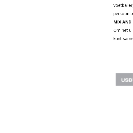
voetballe
persoon to
MIX AND
Om het u 
kunt samen