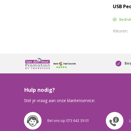
USB Pe
Bedruk
Bes
Hulp nodig?
Stel je vraag aan onze klantenservice:
Bel ons op 073 642 39 01
L