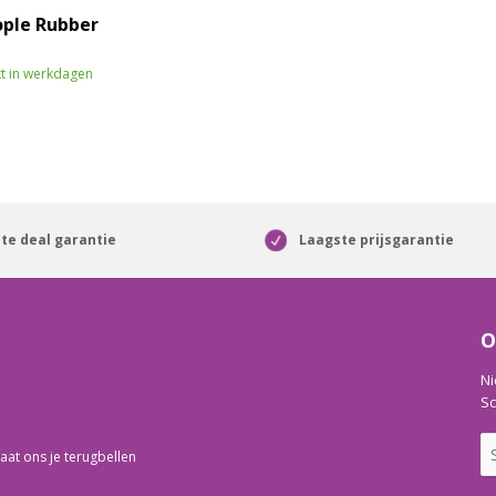
ople Rubber
t in werkdagen
te deal garantie
Laagste prijsgarantie
O
Ni
Sc
aat ons je terugbellen