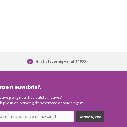
Gratis levering vanaf €1000,-
nze nieuwsbrief.
euwsgierig naar het laatste nieuws?
hijf je in en ontvang de scherpste aanbiedingen!