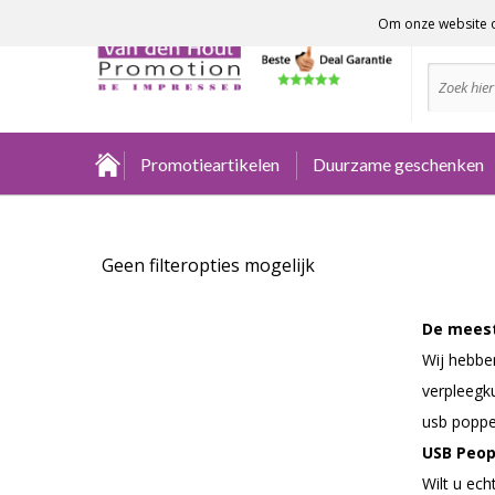
Om onze website o
Advies no
Promotieartikelen
Duurzame geschenken
Geen filteropties mogelijk
De meest
Wij hebbe
verpleegk
usb poppet
USB Peo
Wilt u ec