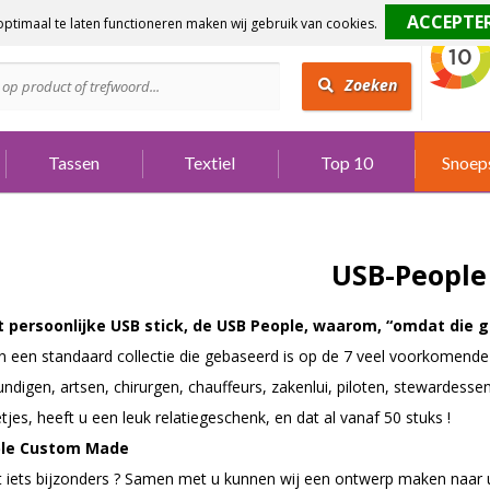
ptimaal te laten functioneren maken wij gebruik van cookies.
dig?
Bel 073 642 3901
Zoeken
Tassen
Textiel
Top 10
Snoep
USB-People
 persoonlijke USB stick,
de USB People
, waarom, “omdat die g
n een standaard collectie die gebaseerd is op de 7 veel voorkomende 
undigen,
artsen
, chirurgen, chauffeurs,
zakenlui
, piloten, stewardesse
jes, heeft u een leuk relatiegeschenk, en dat al vanaf 50 stuks !
ple Custom Made
ht iets bijzonders ? Samen met u kunnen wij een ontwerp maken naar 