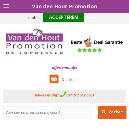
Van den Hout Promotion
Om onze website optimaal te laten functioneren maken wij gebruik van
cookies.
Weigeren
offertemandje
0
Advies nodig?
Bel 073 642 3901
Zoeken