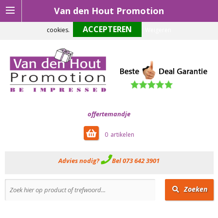
Van den Hout Promotion
Om onze website optimaal te laten functioneren maken wij gebruik van
cookies.
Weigeren
offertemandje
0
Advies nodig?
Bel 073 642 3901
Zoeken