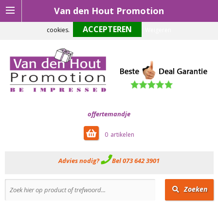
Van den Hout Promotion
Om onze website optimaal te laten functioneren maken wij gebruik van
cookies.
Weigeren
offertemandje
0
Advies nodig?
Bel 073 642 3901
Zoeken