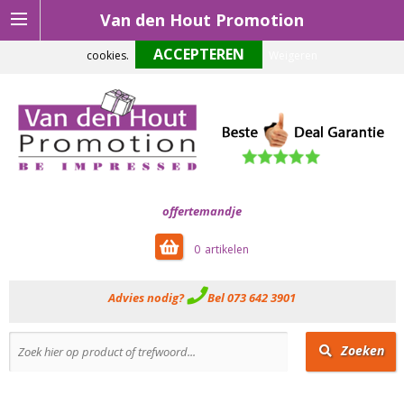
Van den Hout Promotion
Om onze website optimaal te laten functioneren maken wij gebruik van
cookies.
Weigeren
offertemandje
0
Advies nodig?
Bel 073 642 3901
Zoeken