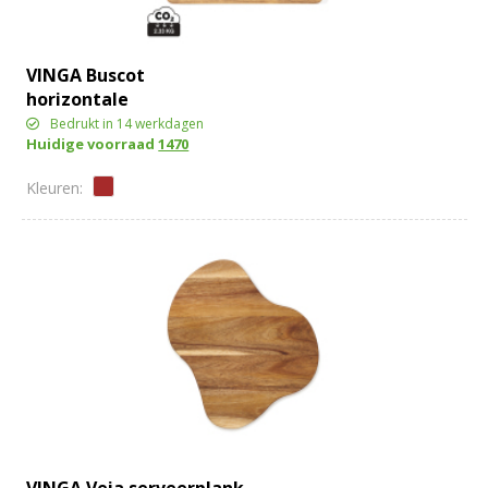
VINGA Buscot
horizontale
serveerplank
Bedrukt in 14 werkdagen
Huidige voorraad
1470
VINGA Veia serveerplank