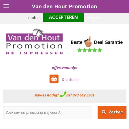
Van den Hout Promotion
Om onze website optimaal te laten functioneren maken wij gebruik van
cookies.
Weigeren
offertemandje
0
Advies nodig?
Bel 073 642 3901
Zoeken