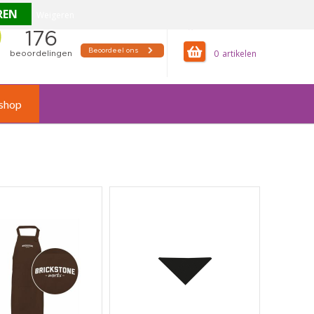
Weigeren
offertemandje
0
shop