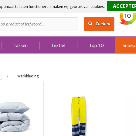
ptimaal te laten functioneren maken wij gebruik van cookies.
dig?
Bel 073 642 3901
Zoeken
Tassen
Textiel
Top 10
Snoep
Werkkleding
>