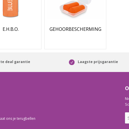
E.H.B.O.
GEHOORBESCHERMING
te deal garantie
Laagste prijsgarantie
O
Ni
Sc
aat ons je terugbellen