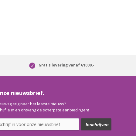
Gratis levering vanaf €1000,-
nze nieuwsbrief.
euwsgierig naar het laatste nieuws?
hijf je in en ontvang de scherpste aanbiedingen!