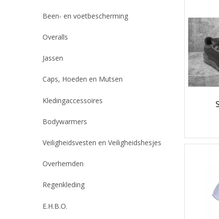
Been- en voetbescherming
Overalls
Jassen
Caps, Hoeden en Mutsen
Kledingaccessoires
Bodywarmers
Veiligheidsvesten en Veiligheidshesjes
Overhemden
Regenkleding
E.H.B.O.