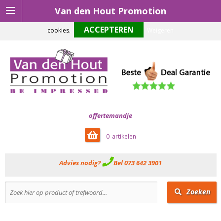
Van den Hout Promotion
Om onze website optimaal te laten functioneren maken wij gebruik van
cookies.
Weigeren
offertemandje
0
Advies nodig?
Bel 073 642 3901
Zoeken