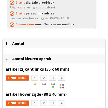
Gratis
digitale proefdruk
Altijd vooraf een gratis proefdruk
Gratis
persoonlijk advies
Van maandag t/m vrijdag van 09:00 tot 18:00
Binnen 4 uur
een offerte in uw mailbox
1
Aantal
2
Aantal kleuren opdruk
artikel zijkant links (35 x 60 mm)
ONBEDRUKT
1
2
3
4
artikel bovenzijde (80 x 40 mm)
ONBEDRUKT
1
2
3
4