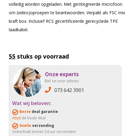
volledig worden opgeladen. Met geïntegreerde microfoon
om (video)oproepen te beantwoorden. Verpakt als FSC mix
kraft box. Inclusief RCS gecertificeerde gerecyclede TPE
laadkabel.
55
stuks op voorraad
Onze experts
Bel ze voor advies
073 642 3901
Wat wij beloven:
Beste
deal garantie
Altijd
de beste deal
Snelle
verzending
Onbedrukt binnen 24 uur verzonden!