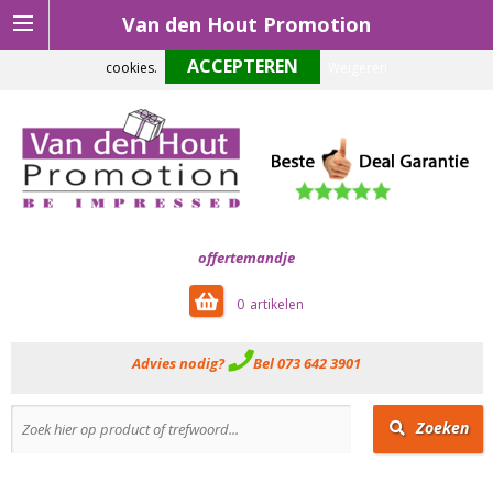
Van den Hout Promotion
Om onze website optimaal te laten functioneren maken wij gebruik van
cookies.
Weigeren
offertemandje
0
Advies nodig?
Bel 073 642 3901
Zoeken