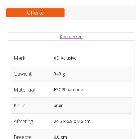
Offerte
Kenmerken
Merk
XD Xclusive
Gewicht
949 g
Materiaal
FSC® bamboe
Kleur
bruin
Afmeting
24.5 x 6.8 x 8.6 cm
Breedte
6.8 cm