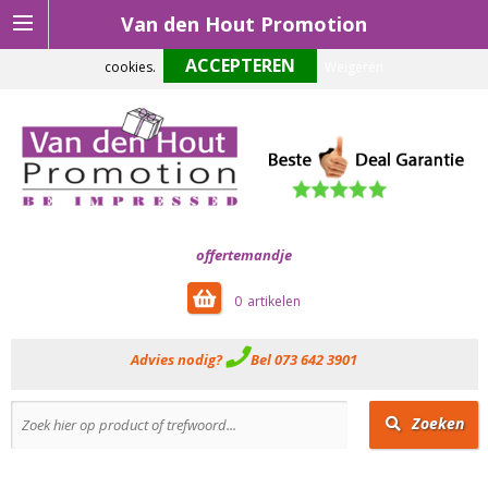
Van den Hout Promotion
Om onze website optimaal te laten functioneren maken wij gebruik van
cookies.
Weigeren
offertemandje
0
Advies nodig?
Bel 073 642 3901
Zoeken