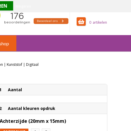
Weigeren
offertemandje
0
shop
| Kunststof | Digitaal
1
Aantal
2
Aantal kleuren opdruk
Achterzijde (20mm x 15mm)