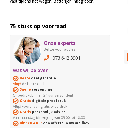
vast tijdens het wegen. Batterijen inbegrepen.
75
stuks op voorraad
Onze experts
Bel ze voor advies
073 642 3901
Wat wij beloven:
Beste
deal garantie
Altijd
de beste deal
Snelle
verzending
Onbedrukt binnen 24 uur verzonden!
Gratis
digitale proefdruk
Altijd vooraf een gratis proefdruk
Gratis
persoonlijk advies
Van maandag t/m vrijdag van 09:00 tot 18:00
Binnen 4 uur
een offerte in uw mailbox