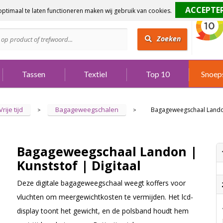
ptimaal te laten functioneren maken wij gebruik van cookies.
dig?
Bel 073 642 3901
Zoeken
Tassen
Textiel
Top 10
Snoep
Vrije tijd
Bagageweegschalen
Bagageweegschaal Landon 
>
>
Bagageweegschaal Landon |
Kunststof | Digitaal
Deze digitale bagageweegschaal weegt koffers voor
vluchten om meergewichtkosten te vermijden. Het lcd-
display toont het gewicht, en de polsband houdt hem