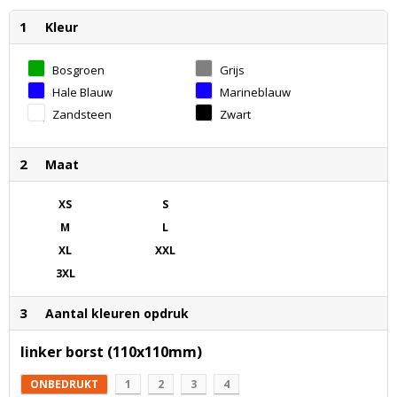
1
Kleur
Bosgroen
Grijs
Gemêleerd
Hale Blauw
Marineblauw
Zandsteen
Zwart
2
Maat
XS
S
M
L
XL
XXL
3XL
3
Aantal kleuren opdruk
linker borst (110x110mm)
ONBEDRUKT
1
2
3
4