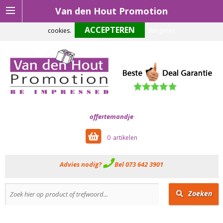
Van den Hout Promotion
Om onze website optimaal te laten functioneren maken wij gebruik van
cookies.
Weigeren
offertemandje
0
Advies nodig?
Bel 073 642 3901
Zoeken