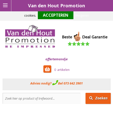
Van den Hout Promotion
Om onze website optimaal te laten functioneren maken wij gebruik van
cookies.
Weigeren
offertemandje
0
Advies nodig?
Bel 073 642 3901
Zoeken