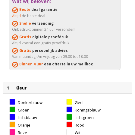
Wat wij beloven:
Beste
deal garantie
Altijd
de beste deal
Snelle
verzending
Onbedrukt binnen 24 uur verzonden!
Gratis
digitale proefdruk
Altijd vooraf een gratis proefdruk
Gratis
persoonlijk advies
Van maandag t/m vrijdag van 09:00 tot 18:00
Binnen 4 uur
een offerte in uw mailbox
1
Kleur
Donkerblauw
Geel
Groen
Koningsblauw
Lichtblauw
Lichtgroen
Oranje
Rood
Roze
Wit