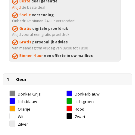
Beste
deal garantie
Altijd
de beste deal
Snelle
verzending
Onbedrukt binnen 24 uur verzonden!
Gratis
digitale proefdruk
Altijd vooraf een gratis proefdruk
Gratis
persoonlijk advies
Van maandag t/m vrijdag van 09:00 tot 18:00
Binnen 4 uur
een offerte in uw mailbox
1
Kleur
Donker Grijs
Donkerblauw
Lichtblauw
Lichtgroen
Oranje
Rood
Wit
Zwart
Zilver