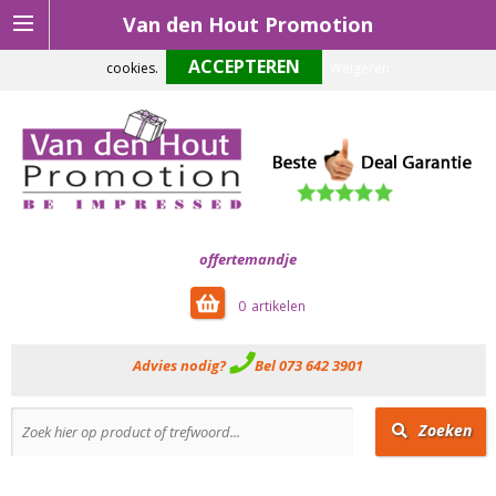
Van den Hout Promotion
Om onze website optimaal te laten functioneren maken wij gebruik van
cookies.
Weigeren
offertemandje
0
Advies nodig?
Bel 073 642 3901
Zoeken