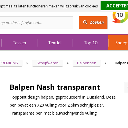
ptimaal te laten functioneren maken wij gebruik van cookies.
dig?
Bel 073 642 3901
Zoeken
Tassen
Textiel
Top 10
Snoep
 PREMIUMS
Schrijfwaren
Balpennen
Balpen 
>
>
>
Balpen Nash transparant
Toppoint design balpen, geproduceerd in Duitsland. Deze
pen bevat een X20 vulling voor 2,5km schrijfplezier.
Transparante pen met blauwschrijvende vulling.