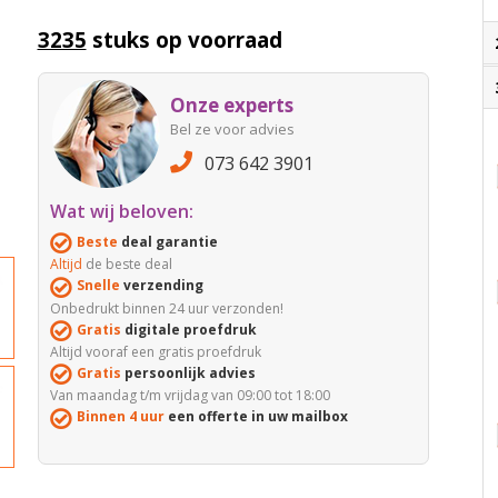
3235
stuks op voorraad
Onze experts
Bel ze voor advies
073 642 3901
Wat wij beloven:
Beste
deal garantie
Altijd
de beste deal
Snelle
verzending
Onbedrukt binnen 24 uur verzonden!
Gratis
digitale proefdruk
Altijd vooraf een gratis proefdruk
Gratis
persoonlijk advies
Van maandag t/m vrijdag van 09:00 tot 18:00
Binnen 4 uur
een offerte in uw mailbox