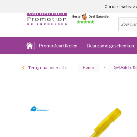
Om onze website o
Advies no
Promotieartikelen
Duurzame geschenken
Home
GADGETS &
Terug naar overzicht
>