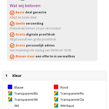
Wat wij beloven:
Beste
deal garantie
Altijd
de beste deal
Snelle
verzending
Onbedrukt binnen 24 uur verzonden!
Gratis
digitale proefdruk
Altijd vooraf een gratis proefdruk
Gratis
persoonlijk advies
Van maandag t/m vrijdag van 09:00 tot 18:00
Binnen 4 uur
een offerte in uw mailbox
1
Kleur
Blauw
Rood
Transparent/Blauw
Transparent/Rood
Transparent/Wit
Transparent/Zwart
Wit
Wit/Aqua