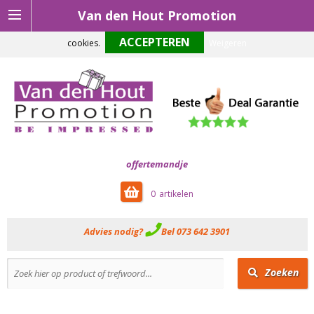
Van den Hout Promotion
Om onze website optimaal te laten functioneren maken wij gebruik van
cookies.
Weigeren
offertemandje
0
Advies nodig?
Bel 073 642 3901
Zoeken