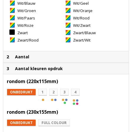
Wit/Blauw
Wit/Geel
Wit/Groen
Wit/Oranje
Wit/Paars
Wit/Rood
Wit/Roze
Wit/Zwart
Zwart
Zwart/Blauw
Zwart/Rood
Zwart/Wit
2
Aantal
3
Aantal kleuren opdruk
rondom (220x115mm)
ONBEDRUKT
1
2
3
4
rondom (230x155mm)
ONBEDRUKT
FULL COLOUR