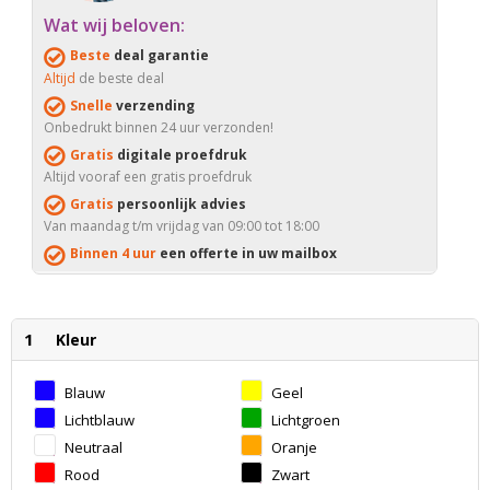
Wat wij beloven:
Beste
deal garantie
Altijd
de beste deal
Snelle
verzending
Onbedrukt binnen 24 uur verzonden!
Gratis
digitale proefdruk
Altijd vooraf een gratis proefdruk
Gratis
persoonlijk advies
Van maandag t/m vrijdag van 09:00 tot 18:00
Binnen 4 uur
een offerte in uw mailbox
1
Kleur
Blauw
Geel
Lichtblauw
Lichtgroen
Neutraal
Oranje
Rood
Zwart