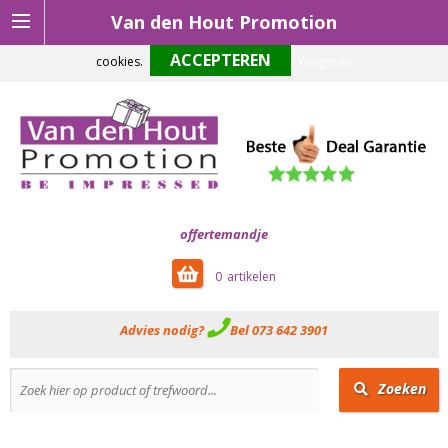
Van den Hout Promotion
Om onze website optimaal te laten functioneren maken wij gebruik van
cookies.
Weigeren
offertemandje
0
Advies nodig?
Bel 073 642 3901
Zoeken