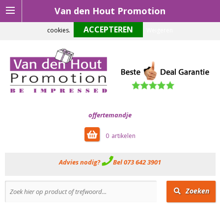
Van den Hout Promotion
Om onze website optimaal te laten functioneren maken wij gebruik van
cookies.
Weigeren
offertemandje
0
Advies nodig?
Bel 073 642 3901
Zoeken